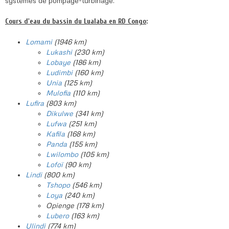
systèmes de pompage-turbinage.
Cours d'eau du bassin du Lualaba en RD Congo
:
Lomami
(1946 km)
Lukashi
(230 km)
Lobaye
(186 km)
Ludimbi
(160 km)
Unia
(125 km)
Mulofia
(110 km)
Lufira
(803 km)
Dikulwe
(341 km)
Lufwa
(251 km)
Kafila
(168 km)
Panda
(155 km)
Lwilombo
(105 km)
Lofoï
(90 km)
Lindi
(800 km)
Tshopo
(546 km)
Loya
(240 km)
Opienge (178 km)
Lubero
(163 km)
Ulindi
(774 km)