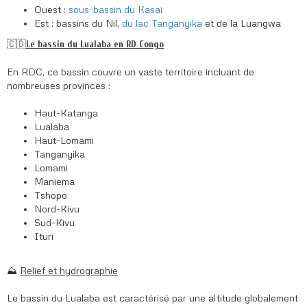
Ouest :
sous-bassin du Kasaï
Est : bassins du Nil,
du lac Tanganyika
et de la Luangwa
🇨🇩
Le bassin du Lualaba en RD Congo
En RDC, ce bassin couvre un vaste territoire incluant de
nombreuses provinces :
Haut-Katanga
Lualaba
Haut-Lomami
Tanganyika
Lomami
Maniema
Tshopo
Nord-Kivu
Sud-Kivu
Ituri
⛰️
Relief et hydrographie
Le bassin du Lualaba est caractérisé par une altitude globalement