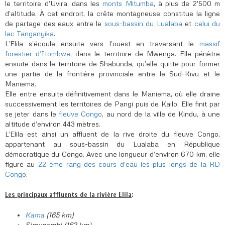
le territoire d’Uvira, dans les
monts Mitumba
, à plus de 2'500 m
d’altitude. À cet endroit, la crête montagneuse constitue la ligne
de partage des eaux entre le
sous-bassin du Lualaba
et
celui du
lac Tanganyika
.
L’Elila s’écoule ensuite vers l’ouest en traversant le
massif
forestier d’Itombwe
, dans le territoire de Mwenga. Elle pénètre
ensuite dans le territoire de Shabunda, qu’elle quitte pour former
une partie de la frontière provinciale entre le Sud-Kivu et le
Maniema.
Elle entre ensuite définitivement dans le Maniema, où elle draine
successivement les territoires de Pangi puis de Kailo. Elle finit par
se jeter dans le
fleuve Congo
, au nord de la ville de Kindu, à une
altitude d’environ 443 mètres.
L’Elila est ainsi un affluent de la rive droite du fleuve Congo,
appartenant au sous-bassin du Lualaba en République
démocratique du Congo. Avec une longueur d’environ 670 km, elle
figure au
22 ème rang des cours d’eau les plus longs de la RD
Congo
.
:
Les principaux affluents de la rivière Elila
Kama
(165 km)
Simunambi (162 km)