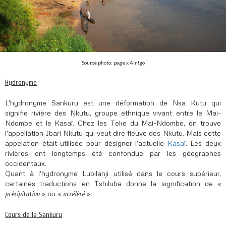
Source photo: page x Am!go
Hydronyme
L'hydronyme Sankuru est une déformation de Nsa Kutu qui
signifie rivière des Nkutu, groupe ethnique vivant entre le Mai-
Ndombe et le Kasaï. Chez les Teke du Mai-Ndombe, on trouve
l'appellation Ibari Nkutu qui veut dire fleuve des Nkutu. Mais cette
appelation était utilisée pour désigner l'actuelle
Kasaï
. Les deux
rivières ont longtemps été confondue par les géographes
occidentaux.
Quant à l'hydronyme Lubilanji utilisé dans le cours supérieur,
certaines traductions en Tshiluba donne la signification de
«
»
ou
«
»
.
précipitation
accéléré
Cours de la Sankuru