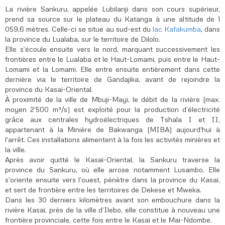
La rivière Sankuru, appelée Lubilanji dans son cours supérieur,
prend sa source sur le plateau du Katanga à une altitude de 1
059,6 mètres. Celle-ci se situe au sud-est du
lac Kafakumba
, dans
la province du Lualaba, sur le territoire de Dilolo.
Elle s’écoule ensuite vers le nord, marquant successivement les
frontières entre le Lualaba et le Haut-Lomami, puis entre le Haut-
Lomami et la Lomami. Elle entre ensuite entièrement dans cette
dernière via le territoire de Gandajika, avant de rejoindre la
province du Kasaï-Oriental.
À proximité de la ville de Mbuji-Mayi, le débit de la rivière (max.
moyen 2'500 m³/s) est exploité pour la production d’électricité
grâce aux centrales hydroélectriques de Tshala I et II,
appartenant à la Minière de Bakwanga (MIBA) aujourd'hui à
l'arrêt. Ces installations alimentent à la fois les activités minières et
la ville.
Après avoir quitté le Kasaï-Oriental, la Sankuru traverse la
province du Sankuru, où elle arrose notamment Lusambo. Elle
s’oriente ensuite vers l’ouest, pénètre dans la province du Kasaï,
et sert de frontière entre les territoires de Dekese et Mweka.
Dans les 30 derniers kilomètres avant son embouchure dans la
rivière Kasaï, près de la ville d’Ilebo, elle constitue à nouveau une
frontière provinciale, cette fois entre le Kasaï et le Mai-Ndombe.