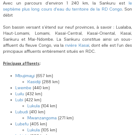
Avec un parcours d’environ 1 240 km, la Sankuru est
le
septième plus long cours d'eau du territoire de la RD Congo
. Son
débit
Son bassin versant s’étend sur neuf provinces, à savoir : Lualaba,
Haut-Lomami, Lomami, Kasaï-Central, Kasaï-Oriental, Kasaï,
Sankuru et Mai-Ndombe. La Sankuru constitue ainsi un sous-
affluent du fleuve Congo, via la
rivière Kasaï
, dont elle est l’un des
principaux affluents entièrement situés en RDC.
Principaux affluents
:
Mbujimayi
(657 km)
Kasidiji
(288 km)
Lwembe
(440 km)
Luilu
(432 km)
Lubi
(422 km)
Lukula
(104 km)
Lubudi
(410 km)
Mwanzangoma
(271 km)
Lubefu
(405 km)
Lukula
(105 km)